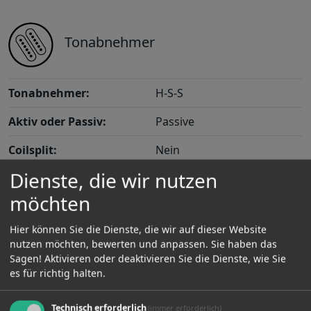
Tonabnehmer
Tonabnehmer:
H-S-S
Aktiv oder Passiv:
Passive
Coilsplit:
Nein
Dienste, die wir nutzen
Noiseless:
Nein
möchten
Sustainer:
Nein
Hier können Sie die Dienste, die wir auf dieser Website
Piezo:
Nein
nutzen möchten, bewerten und anpassen. Sie haben das
Sagen! Aktivieren oder deaktivieren Sie die Dienste, wie Sie
FilterTron:
Nein
es für richtig halten.
Technisch erforderlich
(immer erforderlich)