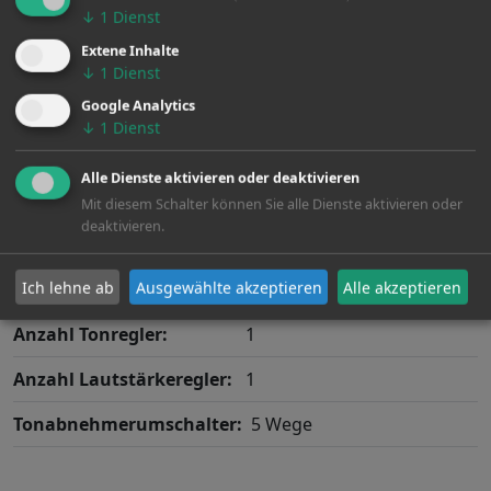
↓
1
Dienst
Bridge
Extene Inhalte
↓
1
Dienst
Google Analytics
Bridge:
Tremolo/Vibrato > Special
↓
1
Dienst
Alle Dienste aktivieren oder deaktivieren
Mit diesem Schalter können Sie alle Dienste aktivieren oder
deaktivieren.
Elektronik
Ich lehne ab
Ausgewählte akzeptieren
Alle akzeptieren
Anzahl Tonregler:
1
Anzahl Lautstärkeregler:
1
Tonabnehmerumschalter:
5 Wege