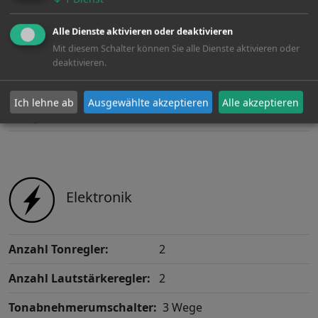
Alle Dienste aktivieren oder deaktivieren
Mit diesem Schalter können Sie alle Dienste aktivieren oder
Bridge
deaktivieren.
Ich lehne ab
Ausgewählte akzeptieren
Alle akzeptieren
Bridge:
Fixed
Elektronik
Anzahl Tonregler:
2
Anzahl Lautstärkeregler:
2
Tonabnehmerumschalter:
3 Wege