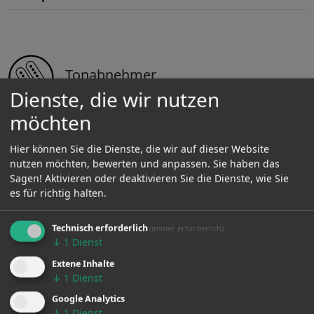
Tonabnehmer
Dienste, die wir nutzen
möchten
Tonabnehmer:
H-H
Hier können Sie die Dienste, die wir auf dieser Website
Aktiv oder Passiv:
Passive
nutzen möchten, bewerten und anpassen. Sie haben das
Sagen! Aktivieren oder deaktivieren Sie die Dienste, wie Sie
Coilsplit:
Nein
es für richtig halten.
Noiseless:
Nein
Technisch erforderlich
(immer erforderlich)
Sustainer:
Nein
↓
1
Dienst
Extene Inhalte
Piezo:
Nein
↓
1
Dienst
FilterTron:
Nein
Google Analytics
↓
1
Dienst